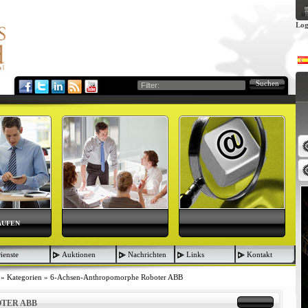
Log
Suchen
AUFEN
ienste
Auktionen
Nachrichten
Links
Kontakt
»
Kategorien
»
6-Achsen-Anthropomorphe Roboter ABB
TER ABB