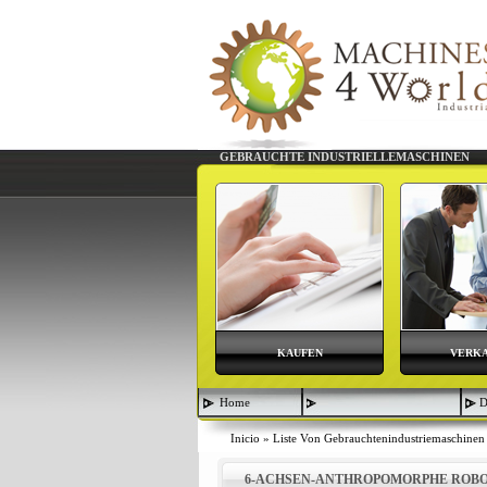
GEBRAUCHTE INDUSTRIELLEMASCHINEN
KAUFEN
VERK
Home
D
Inicio
»
Liste Von Gebrauchtenindustriemaschinen
6-ACHSEN-ANTHROPOMORPHE ROBO