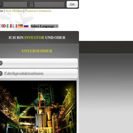
in
|
Sich Melden
|
Passwort erinnern
Select Language
▼
ICH BIN
INVESTOR
UND/ODER
UNTERNEHMER
Fabrikproduktionlinien