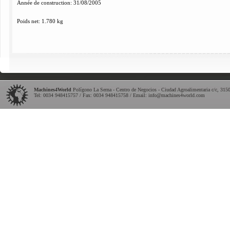
Année
de construction
:
31/08/2005
Poids
net
:
1.780 kg
Machines4World
Polígono La Serna - Centro de Negocios - Ciudad Agroalimentaria c/c
,
315
Tel:
0034 948415757
/ Fax: 0034 948415758 / Email:
info@machines4world.com