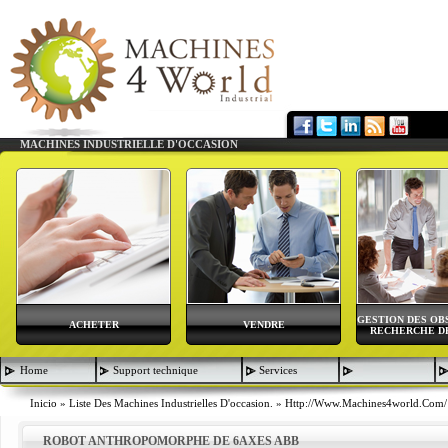
MACHINES INDUSTRIELLE D'OCCASION
GESTION DES OB
ACHETER
VENDRE
RECHERCHE DE
Home
Support technique
Services
Inicio
»
Liste Des Machines Industrielles D'occasion.
»
Http://www.machines4world.com/
ROBOT ANTHROPOMORPHE DE 6AXES ABB