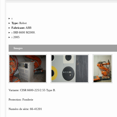
:
Type:
Robot
Fabricant:
ABB
:
IRB 6600 M2000.
:
2005
Images
Variante:
CISR
6600-225/2.55
Type
B.
Protection
:
Fonderie
Numéro de série
:
66-41201