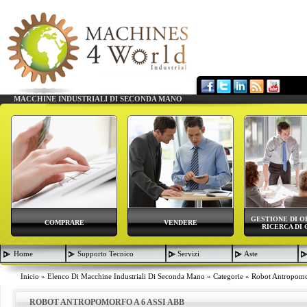
MACCHINE INDUSTRIALI DI SECONDA MANO
GESTIONE DI O
COMPRARE
VENDERE
RICERCA DI 
Home
Supporto Tecnico
Servizi
Aste
Inicio
»
Elenco Di Macchine Industriali Di Seconda Mano
»
Categorie
»
Robot Antropomo
ROBOT ANTROPOMORFO A 6 ASSI ABB