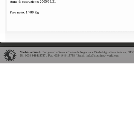
Anno di
costruzione:
2005/08/31
Peso netto
: 1.780
Kg
Machines4World
Polígono La Serna - Centro de Negocios - Ciudad Agroalimentaria c/c
,
315
Tel:
0034 948415757
/ Fax: 0034 948415758 / Email:
info@machines4world.com