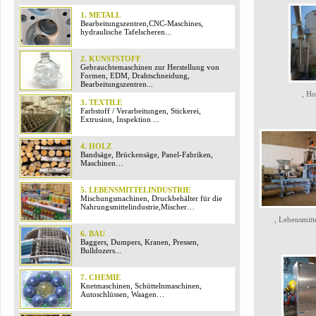
1. METALL
Bearbeitungszentren,CNC-Maschines,
hydraulische Tafelscheren...
2. KUNSTSTOFF
Gebrauchtemaschinen zur Herstellung von
Formen, EDM, Drahtschneidung,
Bearbeitungszentren...
, Ho
3. TEXTILE
Farbstoff / Verarbeitungen, Stickerei,
Extrusion, Inspektion ...
4. HOLZ
Bandsäge, Brückensäge, Panel-Fabriken,
Maschinen…
5. LEBENSMITTELINDUSTRIE
Mischungsmachinen, Druckbehälter für die
Nahrungsmittelindustrie,Mischer…
, Lebensmitt
6. BAU
Baggers, Dumpers, Kranen, Pressen,
Bulldozers...
7. CHEMIE
Knetmaschinen, Schüttelnmaschinen,
Autoschlüssen, Waagen…