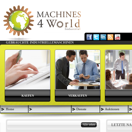
GEBRAUCHTE INDUSTRIELLEMASCHINEN
KAUFEN
VERKAUFEN
Home
Dienste
Auktionen
Alle sehen
LETZTE N