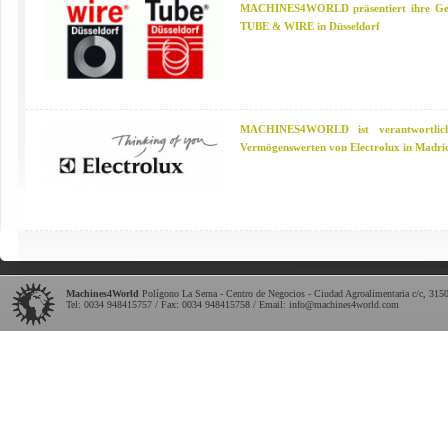
MACHINES4WORLD präsentiert ihre Gesc
TUBE & WIRE in Düsseldorf
MACHINES4WORLD ist verantwortlich
Vermögenswerten von Electrolux in Madri
Machines4World
Polígono La Serna - Centro de Negocios - Ciudad Agroalimentaria c/c
,
315
Tel:
0034 948415757
/ Fax: 0034 948415758 / Email:
info@machines4world.com