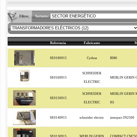
Filtro:
Sectores:
Referencia
Fabricante
M
SE0180915
Cydesa
RM6
SCHNEIDER
SE0160915
MERLIN GERIN 
ELECTRIC
SCHNEIDER
MERLIN GERIN 
SE0150915
ELECTRIC
H1
SE0140915
schneider electric
interpact IN2500
SE0130915
MERLIN GERIN
COMPACT CM25