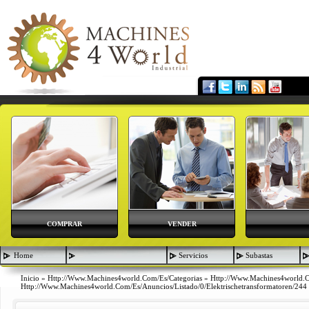
COMPRAR
VENDER
Home
Servicios
Subastas
Inicio
»
Http://www.machines4world.com/es/categorias
»
Http://www.machines4world.
Http://www.machines4world.com/es/anuncios/listado/0/elektrischetransformatoren/244