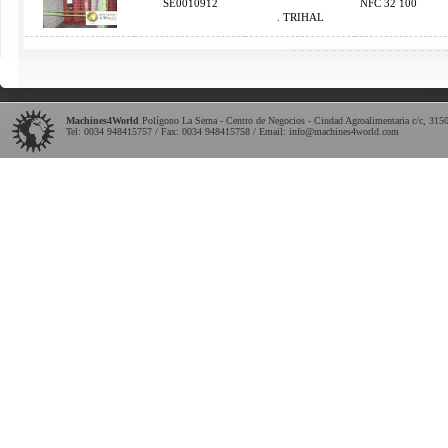
SE0010912
NFC 32 100
. TRIHAL
Machines4World
Polígono La Serna - Centro de Negocios - Ciudad Agroalimentaria c/c
,
315
Tel:
0034 948415757
/ Fax: 0034 948415758 / Email:
info@machines4world.com