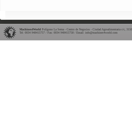
Machines4World
Polígono La Serna - Centro de Negocios - Ciudad Agroalimentaria c/c
,
315
Tel:
0034 948415757
/ Fax: 0034 948415758 / Email:
info@machines4world.com