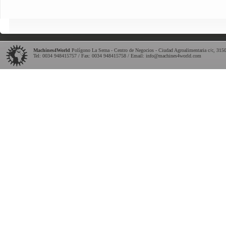
Machines4World
Polígono La Serna - Centro de Negocios - Ciudad Agroalimentaria c/c
,
315
Tel:
0034 948415757
/ Fax: 0034 948415758 / Email:
info@machines4world.com