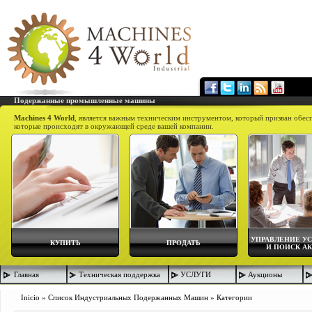
Подержанные промышленные машины
Machines 4 World
, является важным техническим инструментом, который призван обес
которые происходят в окружающей среде вашей компании.
УПРАВЛЕНИЕ У
КУПИТЬ
ПРОДАТЬ
И ПОИСК А
Главная
Техническая поддержка
УСЛУГИ
Аукционы
Inicio
»
Список Индустриальных Подержанных Машин
»
Категории