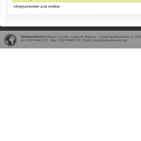
оборудование для мойки
Machines4World
Polígono La Serna - Centro de Negocios - Ciudad Agroalimentaria c/c
,
315
тел: 0034 948415757 / факс: 0034 948415758 / Email:
info@machines4world.com