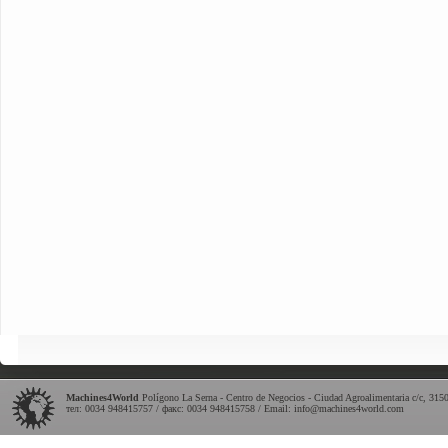
Machines4World
Polígono La Serna - Centro de Negocios - Ciudad Agroalimentaria c/c
,
315
тел: 0034 948415757 / факс: 0034 948415758 / Email:
info@machines4world.com