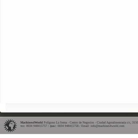
Machines4World
Polígono La Serna - Centro de Negocios - Ciudad Agroalimentaria c/c
,
315
тел: 0034 948415757 / факс: 0034 948415758 / Email:
info@machines4world.com