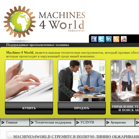
Подержанные промышленные машины
Machines 4 World
, является важным техническим инструментом, который призван обес
которые происходят в окружающей среде вашей компании.
УПРАВЛЕНИЕ У
КУПИТЬ
ПРОДАТЬ
И ПОИСК А
Главная
Техническая поддержка
УСЛУГИ
Аукционы
MACHINES4WORLD СТРЕМИТСЯ ПОЛНУЮ ЛИНИЮ ОБЖАРИВАНИ