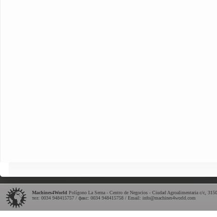
Machines4World
Polígono La Serna - Centro de Negocios - Ciudad Agroalimentaria c/c
,
315
тел: 0034 948415757 / факс: 0034 948415758 / Email:
info@machines4world.com