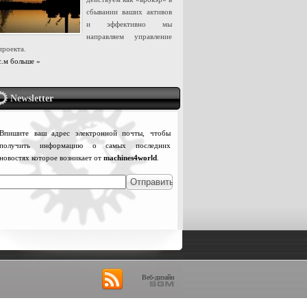
сбывании ваших активов
и эффективно мы
направляем управление
проекта.
с.м больше »
Newsletter
Впишите ваш адрес электронной почты, чтобы
получить информацию о самых последних
новостях которое возникает от
machines4world
.
Веб-дизайн