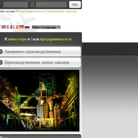
ин сессия
|
Регистрироваться
|
Запомнить пароль
Select Language
▼
Я
инвестора
и / или
предприниматель
Завершено производственных
оцессов
Производственные линии заводов