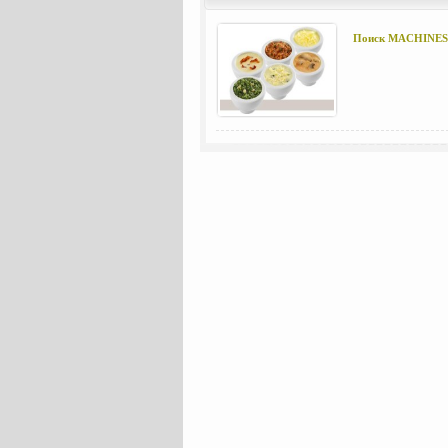
МАШИН
Поиск MACHINES4