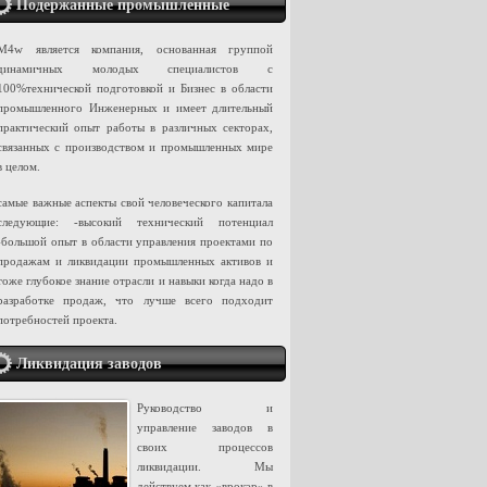
Подержанные промышленные
ашины
M4w является компания, основанная группой
динамичных молодых специалистов с
100%технической подготовкой и Бизнес в области
промышленного Инженерных и имеет длительный
практический опыт работы в различных секторах,
связанных с производством и промышленных мире
в целом.
самые важные аспекты свой человеческого капитала
следующие: -высокий технический потенциал
-большой опыт в области управления проектами по
продажам и ликвидации промышленных активов и
тоже глубокое знание отрасли и навыки когда надо в
разработке продаж, что лучше всего подходит
потребностей проекта.
Ликвидация заводов
Руководство и
управление заводов в
своих процессов
ликвидации. Мы
действуем как «врокэр» в