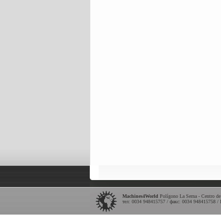
Machines4World
Polígono La Serna - Centro de
тел: 0034 948415757 / факс: 0034 948415758 / 