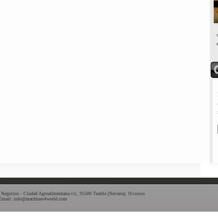
 Negocios - Ciudad Agroalimentaria c/c
,
31500
Tudela
(
Navarra
)
,
Испания
Email:
info@machines4world.com