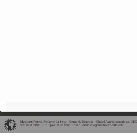
Machines4World
Polígono La Serna - Centro de Negocios - Ciudad Agroalimentaria c/c
,
315
тел: 0034 948415757 / факс: 0034 948415758 / Email:
info@machines4world.com