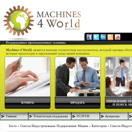
Подержанные промышленные машины
Machines 4 World
, является важным техническим инструментом, который призван обес
которые происходят в окружающей среде вашей компании.
УПРАВЛЕНИЕ У
КУПИТЬ
ПРОДАТЬ
И ПОИСК А
Главная
Техническая поддержка
УСЛУГИ
Аукционы
Inicio
»
Список Индустриальных Подержанных Машин
»
Категории
»
Список Индус