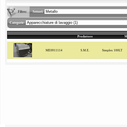
Filtro:
Settori:
Categorie:
Produttore
M
ME0911114
S.M.E.
Simplex 100LT