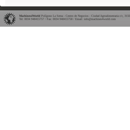
Machines4World
Polígono La Serna - Centro de Negocios - Ciudad Agroalimentaria c/c
,
315
Tel:
0034 948415757
/ Fax: 0034 948415758 / Email:
info@machines4world.com