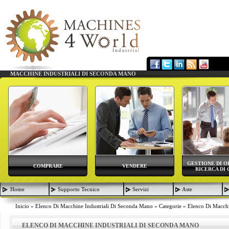
MACCHINE INDUSTRIALI DI SECONDA MANO
GESTIONE DI O
COMPRARE
VENDERE
RICERCA DI 
Home
Supporto Tecnico
Servizi
Aste
Inicio
»
Elenco Di Macchine Industriali Di Seconda Mano
»
Categorie
»
Elenco Di Macchi
ELENCO DI MACCHINE INDUSTRIALI DI SECONDA MANO