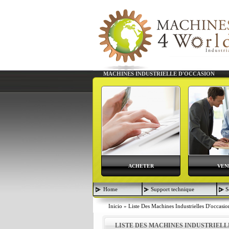
MACHINES INDUSTRIELLE D'OCCASION
ACHETER
VEN
Home
Support technique
S
Inicio
»
Liste Des Machines Industrielles D'occasio
LISTE DES MACHINES INDUSTRIELL