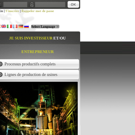
in
|
S'inscrire
|
Rappeler mot de passe
Select Language
▼
JE SUIS INVESTISSEUR
ET/OU
ENTREPRENEUR
Processus productifs complets
Lignes de production de usines