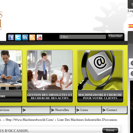
Log
Chercher
GESTION DES OBSOLETES ET
MACHINE4WORLD CHERCHE
DRE
RECHERCHE DES ACTIFS
POUR VOTRE CLIENTS
ervices
Nouvelles
Liens
Contact
n.
»
Http://www.machines4world.com/
»
Liste Des Machines Industrielles D'occasion.
Retour
ES D'OCCASION.