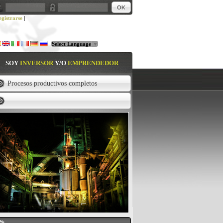
gistrarse
|
Select Language
▼
SOY
INVERSOR
Y/O
EMPRENDEDOR
Procesos productivos completos