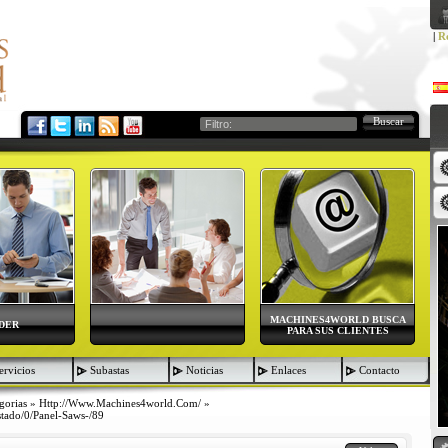
|
Re
Buscar
MACHINES4WORLD BUSCA
DER
PARA SUS CLIENTES
ervicios
Subastas
Noticias
Enlaces
Contacto
gorias
»
Http://www.machines4world.com/
»
tado/0/panel-Saws-/89