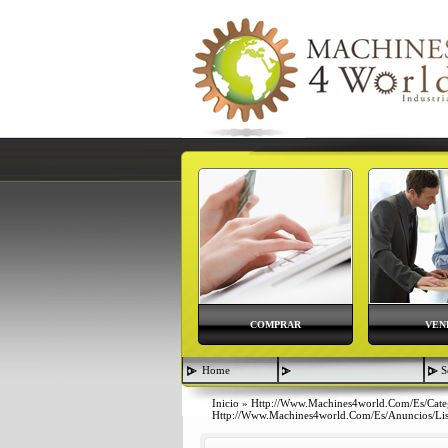
COMPRAR
VEN
Home
S
Inicio
»
Http://www.machines4world.com/es/cate
Http://www.machines4world.com/es/anuncios/lis