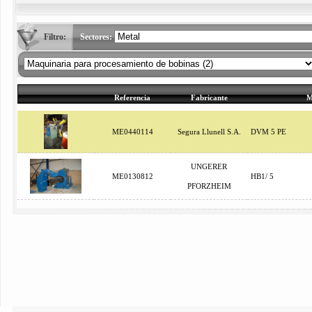
Filtro:
Sectores:
Referencia
Fabricante
M
ME0440114
Segura Llunell S.A.
DVM 5 PE
UNGERER
ME0130812
HB1/ 5
PFORZHEIM