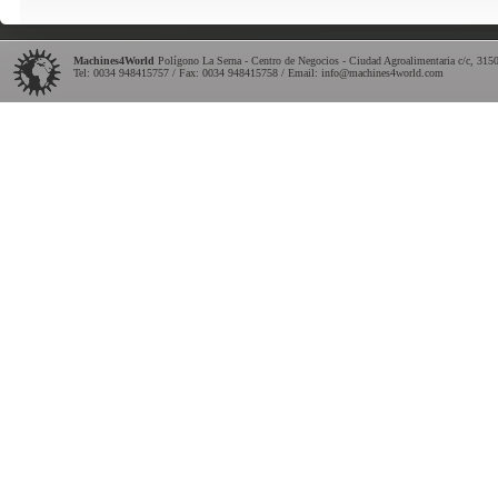
Machines4World
Polígono La Serna - Centro de Negocios - Ciudad Agroalimentaria c/c
,
315
Tel:
0034 948415757
/ Fax: 0034 948415758 / Email:
info@machines4world.com