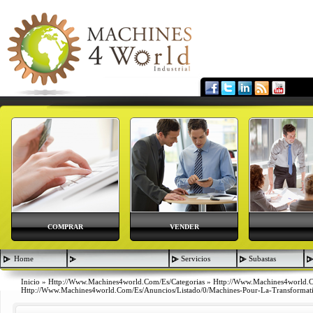
COMPRAR
VENDER
Home
Servicios
Subastas
Inicio
»
Http://www.machines4world.com/es/categorias
»
Http://www.machines4world.
Http://www.machines4world.com/es/anuncios/listado/0/machines-Pour-La-Transformat