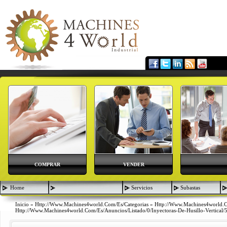
COMPRAR
VENDER
Home
Servicios
Subastas
Inicio
»
Http://www.machines4world.com/es/categorias
»
Http://www.machines4world.
Http://www.machines4world.com/es/anuncios/listado/0/inyectoras-De-Husillo-Vertical/