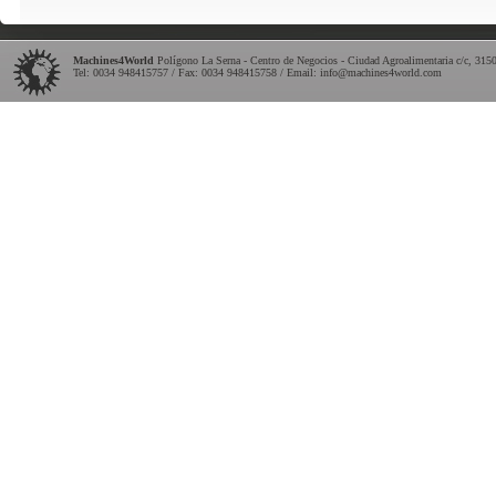
Machines4World
Polígono La Serna - Centro de Negocios - Ciudad Agroalimentaria c/c
,
315
Tel:
0034 948415757
/ Fax: 0034 948415758 / Email:
info@machines4world.com