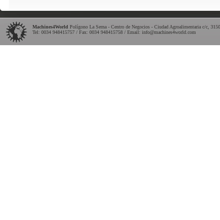
Machines4World
Polígono La Serna - Centro de Negocios - Ciudad Agroalimentaria c/c
,
315
Tel:
0034 948415757
/ Fax: 0034 948415758 / Email:
info@machines4world.com