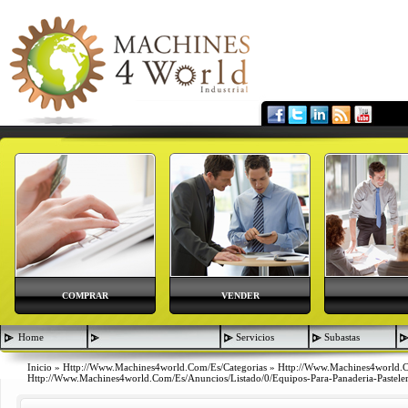
COMPRAR
VENDER
Home
Servicios
Subastas
Inicio
»
Http://www.machines4world.com/es/categorias
»
Http://www.machines4world.
Http://www.machines4world.com/es/anuncios/listado/0/equipos-Para-Panaderia-Pasteler