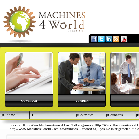
COMPRAR
VENDER
Home
Servicios
Subastas
Inicio
»
Http://www.machines4world.com/es/categorias
»
Http://www.machines4world.
Http://www.machines4world.com/es/anuncios/listado/0/equipos-De-Refrigeracion-Y-Co