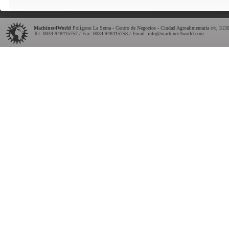
Machines4World
Polígono La Serna - Centro de Negocios - Ciudad Agroalimentaria c/c
,
315
Tel:
0034 948415757
/ Fax: 0034 948415758 / Email:
info@machines4world.com