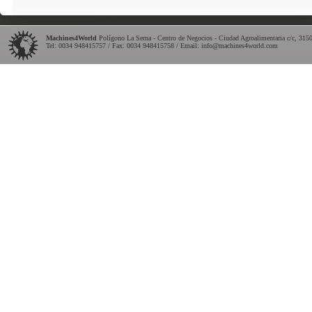
Machines4World
Polígono La Serna - Centro de Negocios - Ciudad Agroalimentaria c/c
,
315
Tel:
0034 948415757
/ Fax: 0034 948415758 / Email:
info@machines4world.com