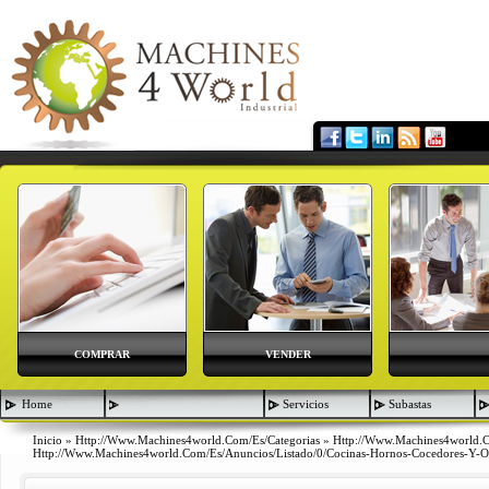
COMPRAR
VENDER
Home
Servicios
Subastas
Inicio
»
Http://www.machines4world.com/es/categorias
»
Http://www.machines4world.
Http://www.machines4world.com/es/anuncios/listado/0/cocinas-Hornos-Cocedores-Y-O