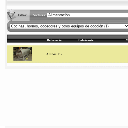
Filtro:
Sectores:
Referencia
Fabricante
M
AL0540112